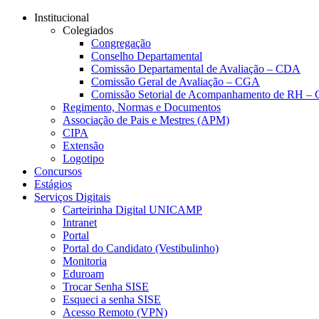
Conteúdo principal
Menu principal
Rodapé
Institucional
Colegiados
Congregação
Conselho Departamental
Comissão Departamental de Avaliação – CDA
Comissão Geral de Avaliação – CGA
Comissão Setorial de Acompanhamento de RH 
Regimento, Normas e Documentos
Associação de Pais e Mestres (APM)
CIPA
Extensão
Logotipo
Concursos
Estágios
Serviços Digitais
Carteirinha Digital UNICAMP
Intranet
Portal
Portal do Candidato (Vestibulinho)
Monitoria
Eduroam
Trocar Senha SISE
Esqueci a senha SISE
Acesso Remoto (VPN)