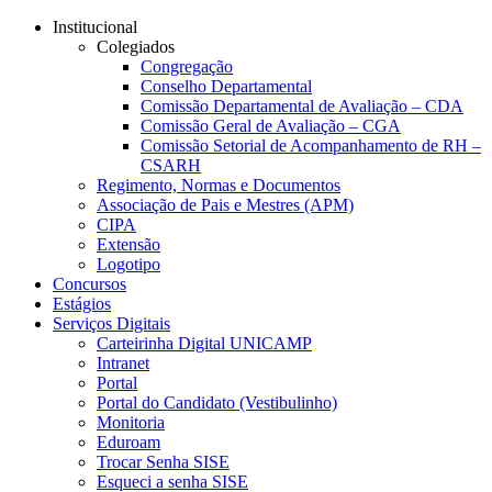
Conteúdo principal
Menu principal
Rodapé
Institucional
Colegiados
Congregação
Conselho Departamental
Comissão Departamental de Avaliação – CDA
Comissão Geral de Avaliação – CGA
Comissão Setorial de Acompanhamento de RH –
CSARH
Regimento, Normas e Documentos
Associação de Pais e Mestres (APM)
CIPA
Extensão
Logotipo
Concursos
Estágios
Serviços Digitais
Carteirinha Digital UNICAMP
Intranet
Portal
Portal do Candidato (Vestibulinho)
Monitoria
Eduroam
Trocar Senha SISE
Esqueci a senha SISE