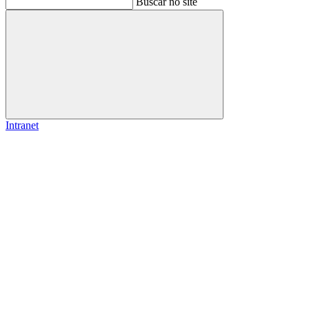
Buscar no site
Buscar
Intranet
Link para o Facebook
Link para o Instagram