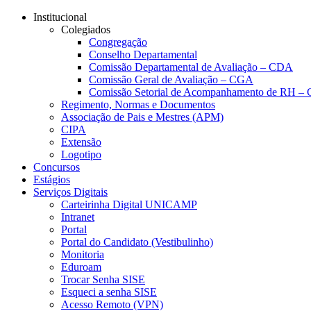
Conteúdo principal
Menu principal
Rodapé
Institucional
Colegiados
Congregação
Conselho Departamental
Comissão Departamental de Avaliação – CDA
Comissão Geral de Avaliação – CGA
Comissão Setorial de Acompanhamento de RH 
Regimento, Normas e Documentos
Associação de Pais e Mestres (APM)
CIPA
Extensão
Logotipo
Concursos
Estágios
Serviços Digitais
Carteirinha Digital UNICAMP
Intranet
Portal
Portal do Candidato (Vestibulinho)
Monitoria
Eduroam
Trocar Senha SISE
Esqueci a senha SISE
Acesso Remoto (VPN)