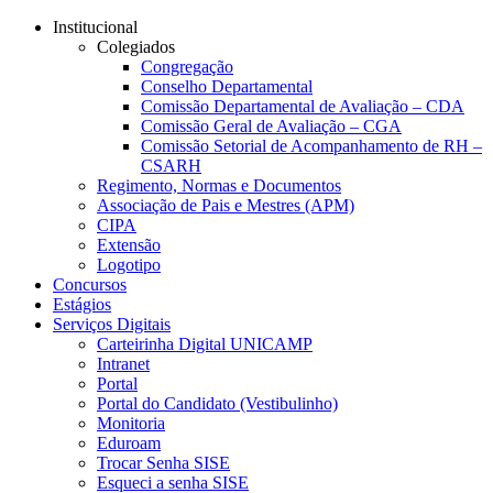
Conteúdo principal
Menu principal
Rodapé
Institucional
Colegiados
Congregação
Conselho Departamental
Comissão Departamental de Avaliação – CDA
Comissão Geral de Avaliação – CGA
Comissão Setorial de Acompanhamento de RH –
CSARH
Regimento, Normas e Documentos
Associação de Pais e Mestres (APM)
CIPA
Extensão
Logotipo
Concursos
Estágios
Serviços Digitais
Carteirinha Digital UNICAMP
Intranet
Portal
Portal do Candidato (Vestibulinho)
Monitoria
Eduroam
Trocar Senha SISE
Esqueci a senha SISE