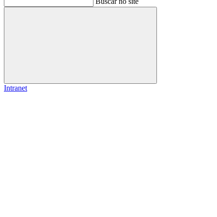
Buscar no site
Buscar
Intranet
Link para o Facebook
Link para o Instagram