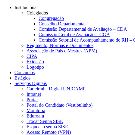
Conteúdo principal
Menu principal
Rodapé
Institucional
Colegiados
Congregação
Conselho Departamental
Comissão Departamental de Avaliação – CDA
Comissão Geral de Avaliação – CGA
Comissão Setorial de Acompanhamento de RH 
Regimento, Normas e Documentos
Associação de Pais e Mestres (APM)
CIPA
Extensão
Logotipo
Concursos
Estágios
Serviços Digitais
Carteirinha Digital UNICAMP
Intranet
Portal
Portal do Candidato (Vestibulinho)
Monitoria
Eduroam
Trocar Senha SISE
Esqueci a senha SISE
Acesso Remoto (VPN)