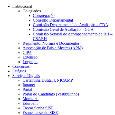
Conteúdo principal
Menu principal
Rodapé
Institucional
Colegiados
Congregação
Conselho Departamental
Comissão Departamental de Avaliação – CDA
Comissão Geral de Avaliação – CGA
Comissão Setorial de Acompanhamento de RH –
CSARH
Regimento, Normas e Documentos
Associação de Pais e Mestres (APM)
CIPA
Extensão
Logotipo
Concursos
Estágios
Serviços Digitais
Carteirinha Digital UNICAMP
Intranet
Portal
Portal do Candidato (Vestibulinho)
Monitoria
Eduroam
Trocar Senha SISE
Esqueci a senha SISE