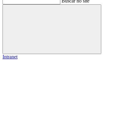
Buscar no site
Buscar
Intranet
Link para o Facebook
Link para o Instagram