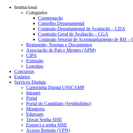
Conteúdo principal
Menu principal
Rodapé
Institucional
Colegiados
Congregação
Conselho Departamental
Comissão Departamental de Avaliação – CDA
Comissão Geral de Avaliação – CGA
Comissão Setorial de Acompanhamento de RH 
Regimento, Normas e Documentos
Associação de Pais e Mestres (APM)
CIPA
Extensão
Logotipo
Concursos
Estágios
Serviços Digitais
Carteirinha Digital UNICAMP
Intranet
Portal
Portal do Candidato (Vestibulinho)
Monitoria
Eduroam
Trocar Senha SISE
Esqueci a senha SISE
Acesso Remoto (VPN)