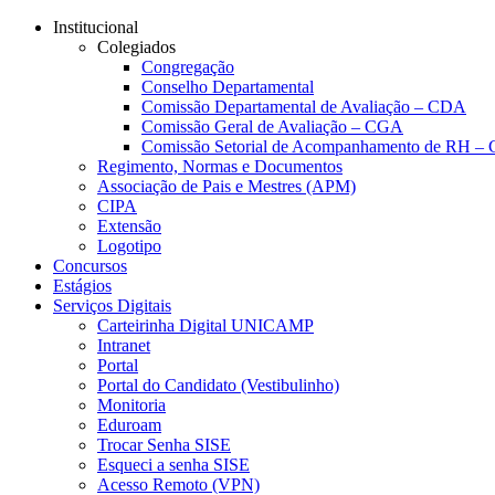
Conteúdo principal
Menu principal
Rodapé
Institucional
Colegiados
Congregação
Conselho Departamental
Comissão Departamental de Avaliação – CDA
Comissão Geral de Avaliação – CGA
Comissão Setorial de Acompanhamento de RH 
Regimento, Normas e Documentos
Associação de Pais e Mestres (APM)
CIPA
Extensão
Logotipo
Concursos
Estágios
Serviços Digitais
Carteirinha Digital UNICAMP
Intranet
Portal
Portal do Candidato (Vestibulinho)
Monitoria
Eduroam
Trocar Senha SISE
Esqueci a senha SISE
Acesso Remoto (VPN)