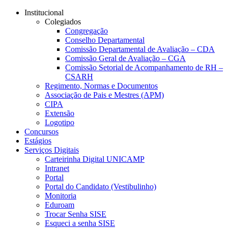
Conteúdo principal
Menu principal
Rodapé
Institucional
Colegiados
Congregação
Conselho Departamental
Comissão Departamental de Avaliação – CDA
Comissão Geral de Avaliação – CGA
Comissão Setorial de Acompanhamento de RH –
CSARH
Regimento, Normas e Documentos
Associação de Pais e Mestres (APM)
CIPA
Extensão
Logotipo
Concursos
Estágios
Serviços Digitais
Carteirinha Digital UNICAMP
Intranet
Portal
Portal do Candidato (Vestibulinho)
Monitoria
Eduroam
Trocar Senha SISE
Esqueci a senha SISE