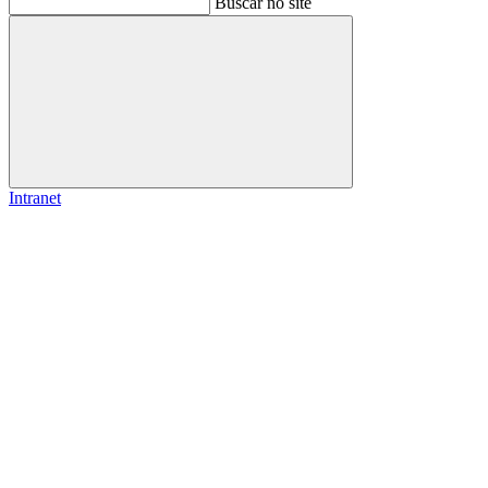
Buscar no site
Buscar
Intranet
Link para o Facebook
Link para o Instagram