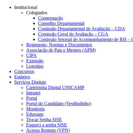
Conteúdo principal
Menu principal
Rodapé
Institucional
Colegiados
Congregação
Conselho Departamental
Comissão Departamental de Avaliação – CDA
Comissão Geral de Avaliação – CGA
Comissão Setorial de Acompanhamento de RH 
Regimento, Normas e Documentos
Associação de Pais e Mestres (APM)
CIPA
Extensão
Logotipo
Concursos
Estágios
Serviços Digitais
Carteirinha Digital UNICAMP
Intranet
Portal
Portal do Candidato (Vestibulinho)
Monitoria
Eduroam
Trocar Senha SISE
Esqueci a senha SISE
Acesso Remoto (VPN)