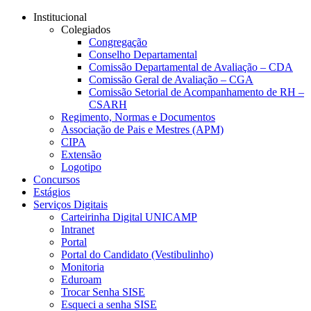
Conteúdo principal
Menu principal
Rodapé
Institucional
Colegiados
Congregação
Conselho Departamental
Comissão Departamental de Avaliação – CDA
Comissão Geral de Avaliação – CGA
Comissão Setorial de Acompanhamento de RH –
CSARH
Regimento, Normas e Documentos
Associação de Pais e Mestres (APM)
CIPA
Extensão
Logotipo
Concursos
Estágios
Serviços Digitais
Carteirinha Digital UNICAMP
Intranet
Portal
Portal do Candidato (Vestibulinho)
Monitoria
Eduroam
Trocar Senha SISE
Esqueci a senha SISE