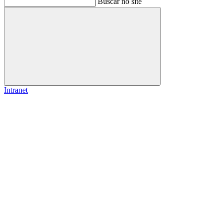
Buscar no site
Buscar
Intranet
Link para o Facebook
Link para o Instagram