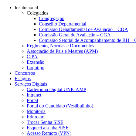
Página Inicial Colégio Técnico 
Conteúdo principal
Menu principal
Rodapé
Institucional
Colegiados
Congregação
Conselho Departamental
Comissão Departamental de Avaliação – CDA
Comissão Geral de Avaliação – CGA
Comissão Setorial de Acompanhamento de RH 
Regimento, Normas e Documentos
Associação de Pais e Mestres (APM)
CIPA
Extensão
Logotipo
Concursos
Estágios
Serviços Digitais
Carteirinha Digital UNICAMP
Intranet
Portal
Portal do Candidato (Vestibulinho)
Monitoria
Eduroam
Trocar Senha SISE
Esqueci a senha SISE
Acesso Remoto (VPN)