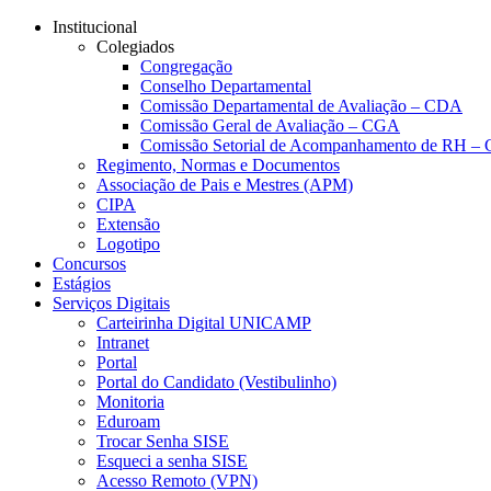
Conteúdo principal
Menu principal
Rodapé
Institucional
Colegiados
Congregação
Conselho Departamental
Comissão Departamental de Avaliação – CDA
Comissão Geral de Avaliação – CGA
Comissão Setorial de Acompanhamento de RH 
Regimento, Normas e Documentos
Associação de Pais e Mestres (APM)
CIPA
Extensão
Logotipo
Concursos
Estágios
Serviços Digitais
Carteirinha Digital UNICAMP
Intranet
Portal
Portal do Candidato (Vestibulinho)
Monitoria
Eduroam
Trocar Senha SISE
Esqueci a senha SISE
Acesso Remoto (VPN)