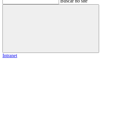
Buscar no site
Buscar
Intranet
Link para o Facebook
Link para o Instagram