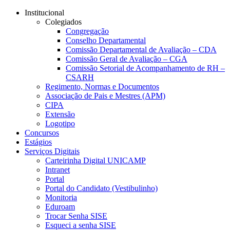
Conteúdo principal
Menu principal
Rodapé
Institucional
Colegiados
Congregação
Conselho Departamental
Comissão Departamental de Avaliação – CDA
Comissão Geral de Avaliação – CGA
Comissão Setorial de Acompanhamento de RH –
CSARH
Regimento, Normas e Documentos
Associação de Pais e Mestres (APM)
CIPA
Extensão
Logotipo
Concursos
Estágios
Serviços Digitais
Carteirinha Digital UNICAMP
Intranet
Portal
Portal do Candidato (Vestibulinho)
Monitoria
Eduroam
Trocar Senha SISE
Esqueci a senha SISE