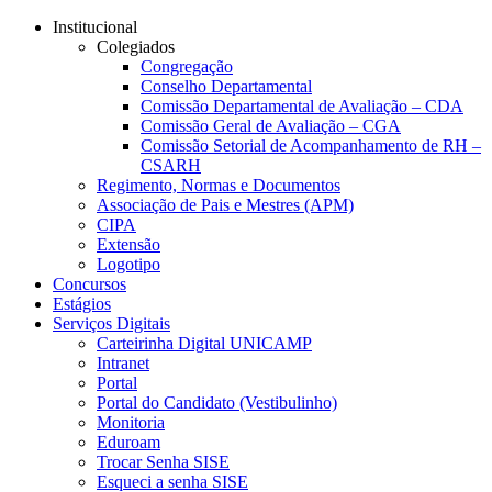
Conteúdo principal
Menu principal
Rodapé
Institucional
Colegiados
Congregação
Conselho Departamental
Comissão Departamental de Avaliação – CDA
Comissão Geral de Avaliação – CGA
Comissão Setorial de Acompanhamento de RH –
CSARH
Regimento, Normas e Documentos
Associação de Pais e Mestres (APM)
CIPA
Extensão
Logotipo
Concursos
Estágios
Serviços Digitais
Carteirinha Digital UNICAMP
Intranet
Portal
Portal do Candidato (Vestibulinho)
Monitoria
Eduroam
Trocar Senha SISE
Esqueci a senha SISE