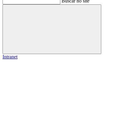
Buscar no site
Buscar
Intranet
Link para o Facebook
Link para o Instagram