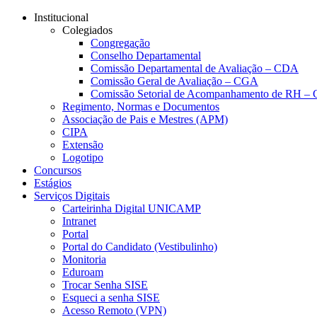
Conteúdo principal
Menu principal
Rodapé
Institucional
Colegiados
Congregação
Conselho Departamental
Comissão Departamental de Avaliação – CDA
Comissão Geral de Avaliação – CGA
Comissão Setorial de Acompanhamento de RH 
Regimento, Normas e Documentos
Associação de Pais e Mestres (APM)
CIPA
Extensão
Logotipo
Concursos
Estágios
Serviços Digitais
Carteirinha Digital UNICAMP
Intranet
Portal
Portal do Candidato (Vestibulinho)
Monitoria
Eduroam
Trocar Senha SISE
Esqueci a senha SISE
Acesso Remoto (VPN)