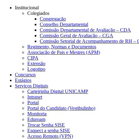
Conteúdo principal
Menu principal
Rodapé
Institucional
Colegiados
Congregação
Conselho Departamental
Comissão Departamental de Avaliação – CDA
Comissão Geral de Avaliação – CGA
Comissão Setorial de Acompanhamento de RH 
Regimento, Normas e Documentos
Associação de Pais e Mestres (APM)
CIPA
Extensão
Logotipo
Concursos
Estágios
Serviços Digitais
Carteirinha Digital UNICAMP
Intranet
Portal
Portal do Candidato (Vestibulinho)
Monitoria
Eduroam
Trocar Senha SISE
Esqueci a senha SISE
Acesso Remoto (VPN)