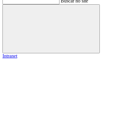
Buscar no site
Buscar
Intranet
Link para o Facebook
Link para o Instagram