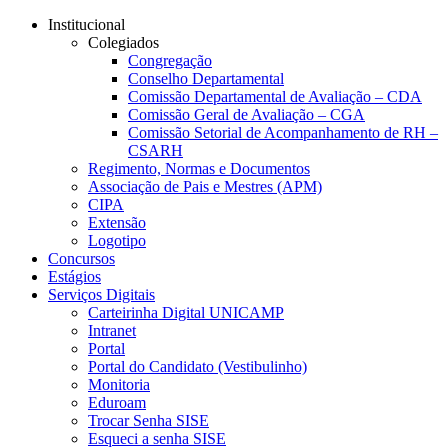
Conteúdo principal
Menu principal
Rodapé
Institucional
Colegiados
Congregação
Conselho Departamental
Comissão Departamental de Avaliação – CDA
Comissão Geral de Avaliação – CGA
Comissão Setorial de Acompanhamento de RH –
CSARH
Regimento, Normas e Documentos
Associação de Pais e Mestres (APM)
CIPA
Extensão
Logotipo
Concursos
Estágios
Serviços Digitais
Carteirinha Digital UNICAMP
Intranet
Portal
Portal do Candidato (Vestibulinho)
Monitoria
Eduroam
Trocar Senha SISE
Esqueci a senha SISE