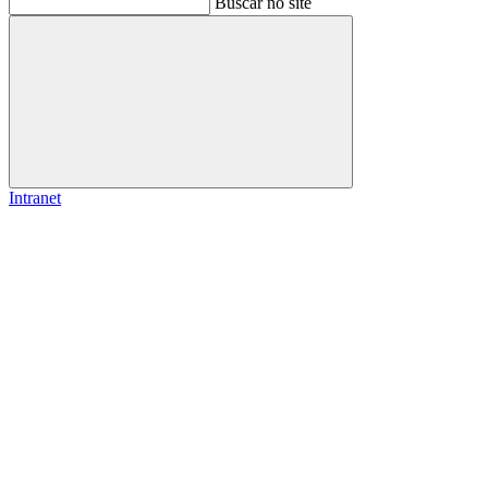
Buscar no site
Buscar
Intranet
Link para o Facebook
Link para o Instagram