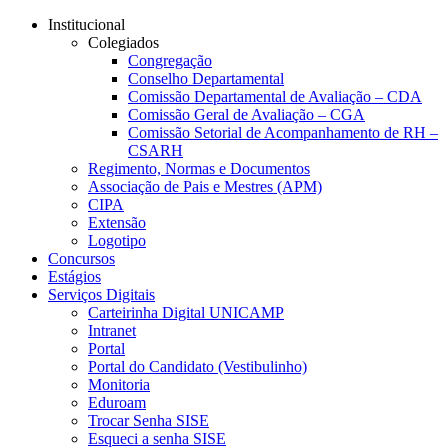
Conteúdo principal
Menu principal
Rodapé
Institucional
Colegiados
Congregação
Conselho Departamental
Comissão Departamental de Avaliação – CDA
Comissão Geral de Avaliação – CGA
Comissão Setorial de Acompanhamento de RH –
CSARH
Regimento, Normas e Documentos
Associação de Pais e Mestres (APM)
CIPA
Extensão
Logotipo
Concursos
Estágios
Serviços Digitais
Carteirinha Digital UNICAMP
Intranet
Portal
Portal do Candidato (Vestibulinho)
Monitoria
Eduroam
Trocar Senha SISE
Esqueci a senha SISE