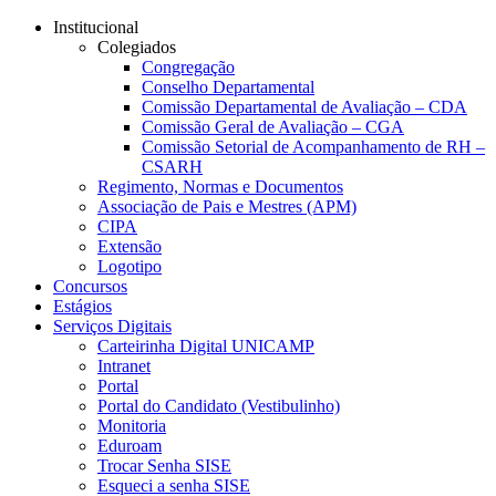
Conteúdo principal
Menu principal
Rodapé
Institucional
Colegiados
Congregação
Conselho Departamental
Comissão Departamental de Avaliação – CDA
Comissão Geral de Avaliação – CGA
Comissão Setorial de Acompanhamento de RH –
CSARH
Regimento, Normas e Documentos
Associação de Pais e Mestres (APM)
CIPA
Extensão
Logotipo
Concursos
Estágios
Serviços Digitais
Carteirinha Digital UNICAMP
Intranet
Portal
Portal do Candidato (Vestibulinho)
Monitoria
Eduroam
Trocar Senha SISE
Esqueci a senha SISE