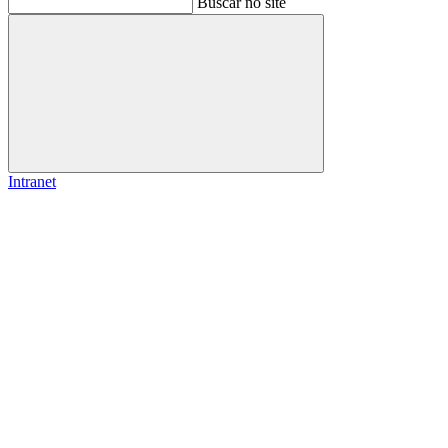
Buscar no site
Buscar
Intranet
Link para o Facebook
Link para o Instagram