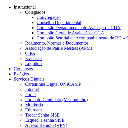
Conteúdo principal
Menu principal
Rodapé
Institucional
Colegiados
Congregação
Conselho Departamental
Comissão Departamental de Avaliação – CDA
Comissão Geral de Avaliação – CGA
Comissão Setorial de Acompanhamento de RH 
Regimento, Normas e Documentos
Associação de Pais e Mestres (APM)
CIPA
Extensão
Logotipo
Concursos
Estágios
Serviços Digitais
Carteirinha Digital UNICAMP
Intranet
Portal
Portal do Candidato (Vestibulinho)
Monitoria
Eduroam
Trocar Senha SISE
Esqueci a senha SISE
Acesso Remoto (VPN)