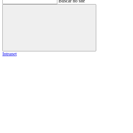
Buscar no site
Buscar
Intranet
Link para o Facebook
Link para o Instagram