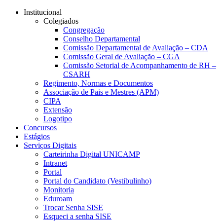
Conteúdo principal
Menu principal
Rodapé
Institucional
Colegiados
Congregação
Conselho Departamental
Comissão Departamental de Avaliação – CDA
Comissão Geral de Avaliação – CGA
Comissão Setorial de Acompanhamento de RH –
CSARH
Regimento, Normas e Documentos
Associação de Pais e Mestres (APM)
CIPA
Extensão
Logotipo
Concursos
Estágios
Serviços Digitais
Carteirinha Digital UNICAMP
Intranet
Portal
Portal do Candidato (Vestibulinho)
Monitoria
Eduroam
Trocar Senha SISE
Esqueci a senha SISE