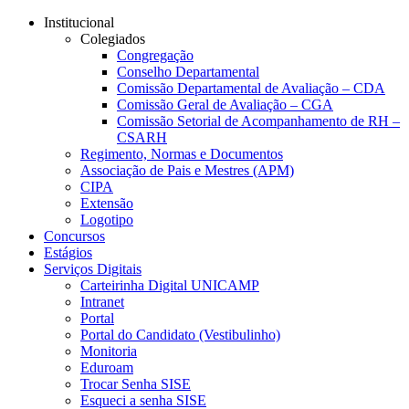
Conteúdo principal
Menu principal
Rodapé
Institucional
Colegiados
Congregação
Conselho Departamental
Comissão Departamental de Avaliação – CDA
Comissão Geral de Avaliação – CGA
Comissão Setorial de Acompanhamento de RH –
CSARH
Regimento, Normas e Documentos
Associação de Pais e Mestres (APM)
CIPA
Extensão
Logotipo
Concursos
Estágios
Serviços Digitais
Carteirinha Digital UNICAMP
Intranet
Portal
Portal do Candidato (Vestibulinho)
Monitoria
Eduroam
Trocar Senha SISE
Esqueci a senha SISE