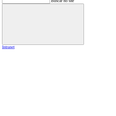
Buscar no site
Buscar
Intranet
Link para o Facebook
Link para o Instagram