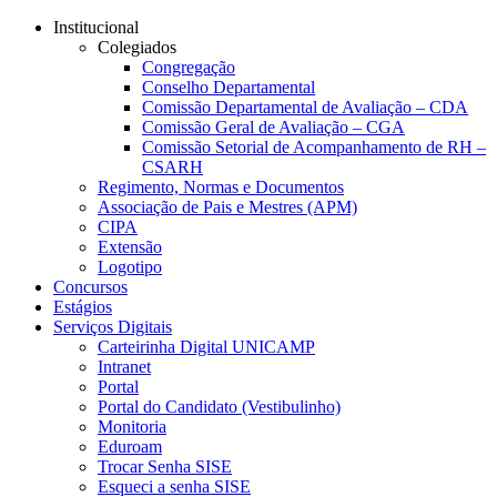
Conteúdo principal
Menu principal
Rodapé
Institucional
Colegiados
Congregação
Conselho Departamental
Comissão Departamental de Avaliação – CDA
Comissão Geral de Avaliação – CGA
Comissão Setorial de Acompanhamento de RH –
CSARH
Regimento, Normas e Documentos
Associação de Pais e Mestres (APM)
CIPA
Extensão
Logotipo
Concursos
Estágios
Serviços Digitais
Carteirinha Digital UNICAMP
Intranet
Portal
Portal do Candidato (Vestibulinho)
Monitoria
Eduroam
Trocar Senha SISE
Esqueci a senha SISE