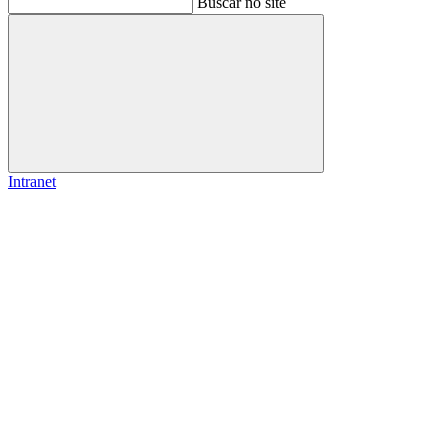
Buscar no site
Buscar
Intranet
Link para o Facebook
Link para o Instagram