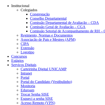
Conteúdo principal
Menu principal
Rodapé
Institucional
Colegiados
Congregação
Conselho Departamental
Comissão Departamental de Avaliação – CDA
Comissão Geral de Avaliação – CGA
Comissão Setorial de Acompanhamento de RH 
Regimento, Normas e Documentos
Associação de Pais e Mestres (APM)
CIPA
Extensão
Logotipo
Concursos
Estágios
Serviços Digitais
Carteirinha Digital UNICAMP
Intranet
Portal
Portal do Candidato (Vestibulinho)
Monitoria
Eduroam
Trocar Senha SISE
Esqueci a senha SISE
Acesso Remoto (VPN)