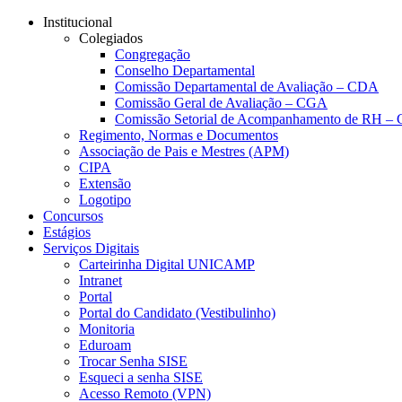
Conteúdo principal
Menu principal
Rodapé
Institucional
Colegiados
Congregação
Conselho Departamental
Comissão Departamental de Avaliação – CDA
Comissão Geral de Avaliação – CGA
Comissão Setorial de Acompanhamento de RH 
Regimento, Normas e Documentos
Associação de Pais e Mestres (APM)
CIPA
Extensão
Logotipo
Concursos
Estágios
Serviços Digitais
Carteirinha Digital UNICAMP
Intranet
Portal
Portal do Candidato (Vestibulinho)
Monitoria
Eduroam
Trocar Senha SISE
Esqueci a senha SISE
Acesso Remoto (VPN)