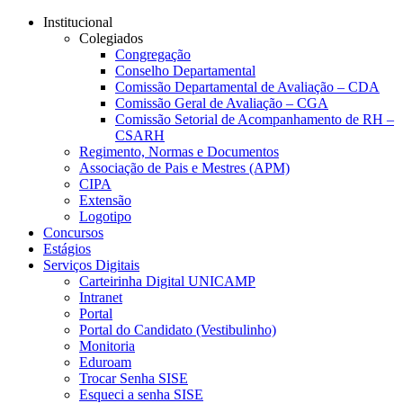
Conteúdo principal
Menu principal
Rodapé
Institucional
Colegiados
Congregação
Conselho Departamental
Comissão Departamental de Avaliação – CDA
Comissão Geral de Avaliação – CGA
Comissão Setorial de Acompanhamento de RH –
CSARH
Regimento, Normas e Documentos
Associação de Pais e Mestres (APM)
CIPA
Extensão
Logotipo
Concursos
Estágios
Serviços Digitais
Carteirinha Digital UNICAMP
Intranet
Portal
Portal do Candidato (Vestibulinho)
Monitoria
Eduroam
Trocar Senha SISE
Esqueci a senha SISE