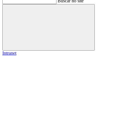
Buscar no site
Buscar
Intranet
Link para o Facebook
Link para o Instagram