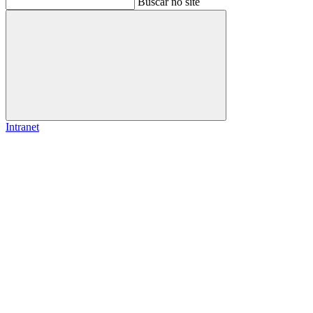
Buscar no site
Buscar
Intranet
Link para o Facebook
Link para o Instagram