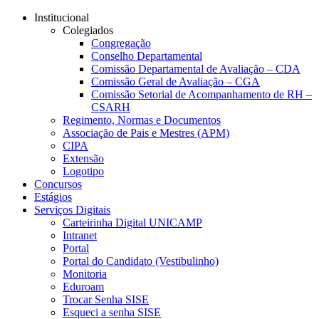
Conteúdo principal
Menu principal
Rodapé
Institucional
Colegiados
Congregação
Conselho Departamental
Comissão Departamental de Avaliação – CDA
Comissão Geral de Avaliação – CGA
Comissão Setorial de Acompanhamento de RH –
CSARH
Regimento, Normas e Documentos
Associação de Pais e Mestres (APM)
CIPA
Extensão
Logotipo
Concursos
Estágios
Serviços Digitais
Carteirinha Digital UNICAMP
Intranet
Portal
Portal do Candidato (Vestibulinho)
Monitoria
Eduroam
Trocar Senha SISE
Esqueci a senha SISE