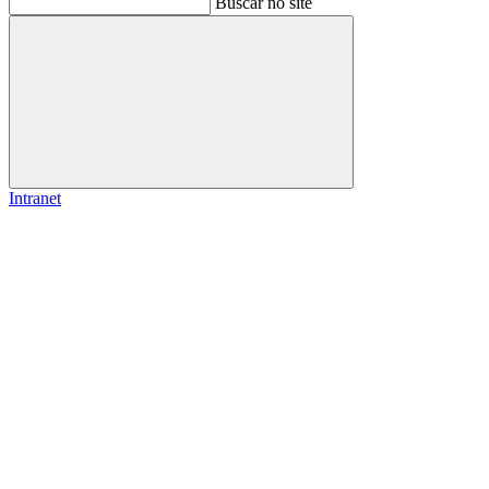
Buscar no site
Buscar
Intranet
Link para o Facebook
Link para o Instagram