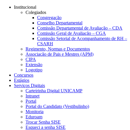
Conteúdo principal
Menu principal
Rodapé
Institucional
Colegiados
Congregação
Conselho Departamental
Comissão Departamental de Avaliação – CDA
Comissão Geral de Avaliação – CGA
Comissão Setorial de Acompanhamento de RH –
CSARH
Regimento, Normas e Documentos
Associação de Pais e Mestres (APM)
CIPA
Extensão
Logotipo
Concursos
Estágios
Serviços Digitais
Carteirinha Digital UNICAMP
Intranet
Portal
Portal do Candidato (Vestibulinho)
Monitoria
Eduroam
Trocar Senha SISE
Esqueci a senha SISE