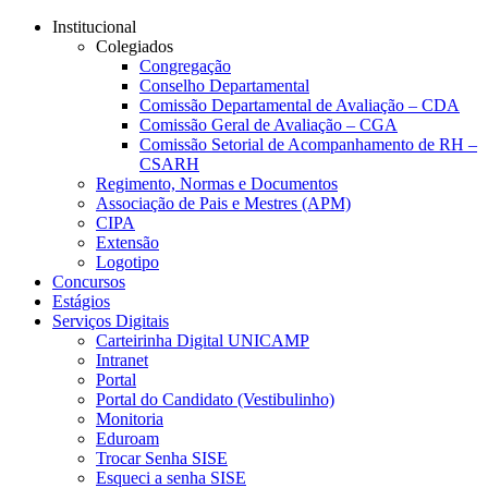
Conteúdo principal
Menu principal
Rodapé
Institucional
Colegiados
Congregação
Conselho Departamental
Comissão Departamental de Avaliação – CDA
Comissão Geral de Avaliação – CGA
Comissão Setorial de Acompanhamento de RH –
CSARH
Regimento, Normas e Documentos
Associação de Pais e Mestres (APM)
CIPA
Extensão
Logotipo
Concursos
Estágios
Serviços Digitais
Carteirinha Digital UNICAMP
Intranet
Portal
Portal do Candidato (Vestibulinho)
Monitoria
Eduroam
Trocar Senha SISE
Esqueci a senha SISE