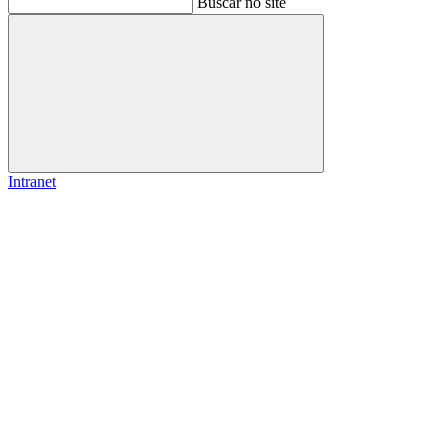
Buscar no site
Buscar
Intranet
Link para o Facebook
Link para o Instagram