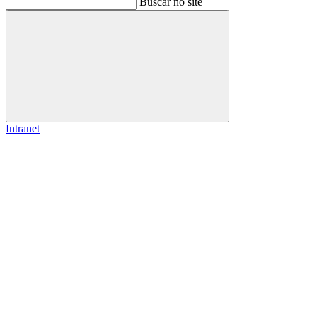
Buscar no site
Buscar
Intranet
Link para o Facebook
Link para o Instagram