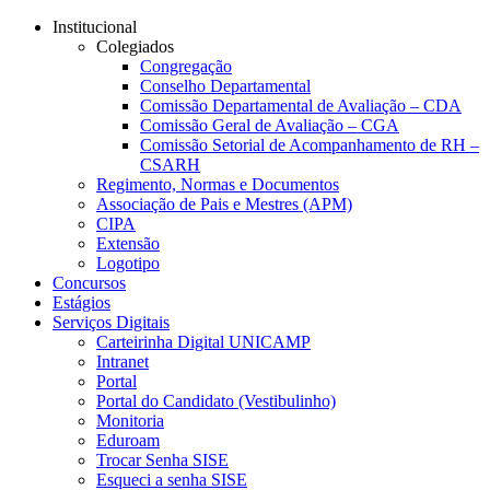
Conteúdo principal
Menu principal
Rodapé
Institucional
Colegiados
Congregação
Conselho Departamental
Comissão Departamental de Avaliação – CDA
Comissão Geral de Avaliação – CGA
Comissão Setorial de Acompanhamento de RH –
CSARH
Regimento, Normas e Documentos
Associação de Pais e Mestres (APM)
CIPA
Extensão
Logotipo
Concursos
Estágios
Serviços Digitais
Carteirinha Digital UNICAMP
Intranet
Portal
Portal do Candidato (Vestibulinho)
Monitoria
Eduroam
Trocar Senha SISE
Esqueci a senha SISE