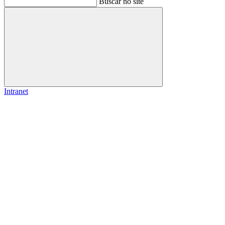
Buscar no site
Buscar
Intranet
Link para o Facebook
Link para o Instagram