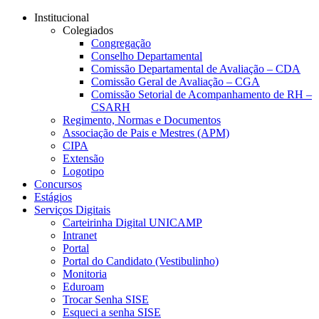
Conteúdo principal
Menu principal
Rodapé
Institucional
Colegiados
Congregação
Conselho Departamental
Comissão Departamental de Avaliação – CDA
Comissão Geral de Avaliação – CGA
Comissão Setorial de Acompanhamento de RH –
CSARH
Regimento, Normas e Documentos
Associação de Pais e Mestres (APM)
CIPA
Extensão
Logotipo
Concursos
Estágios
Serviços Digitais
Carteirinha Digital UNICAMP
Intranet
Portal
Portal do Candidato (Vestibulinho)
Monitoria
Eduroam
Trocar Senha SISE
Esqueci a senha SISE