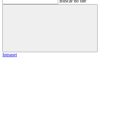
Buscar no site
Buscar
Intranet
Link para o Facebook
Link para o Instagram