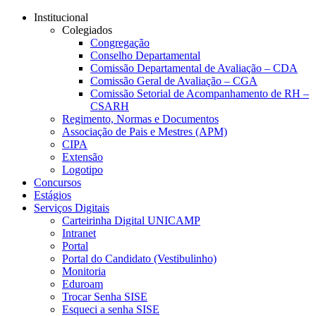
Conteúdo principal
Menu principal
Rodapé
Institucional
Colegiados
Congregação
Conselho Departamental
Comissão Departamental de Avaliação – CDA
Comissão Geral de Avaliação – CGA
Comissão Setorial de Acompanhamento de RH –
CSARH
Regimento, Normas e Documentos
Associação de Pais e Mestres (APM)
CIPA
Extensão
Logotipo
Concursos
Estágios
Serviços Digitais
Carteirinha Digital UNICAMP
Intranet
Portal
Portal do Candidato (Vestibulinho)
Monitoria
Eduroam
Trocar Senha SISE
Esqueci a senha SISE