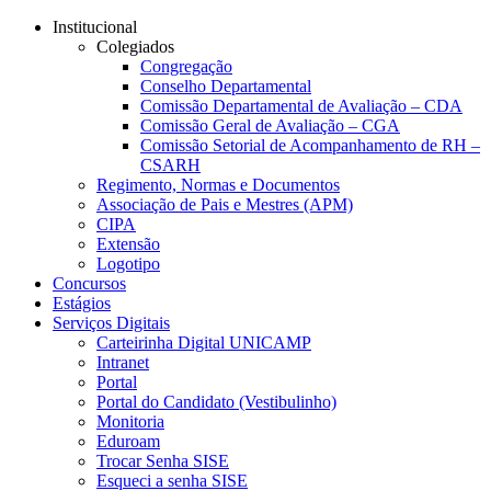
Conteúdo principal
Menu principal
Rodapé
Institucional
Colegiados
Congregação
Conselho Departamental
Comissão Departamental de Avaliação – CDA
Comissão Geral de Avaliação – CGA
Comissão Setorial de Acompanhamento de RH –
CSARH
Regimento, Normas e Documentos
Associação de Pais e Mestres (APM)
CIPA
Extensão
Logotipo
Concursos
Estágios
Serviços Digitais
Carteirinha Digital UNICAMP
Intranet
Portal
Portal do Candidato (Vestibulinho)
Monitoria
Eduroam
Trocar Senha SISE
Esqueci a senha SISE