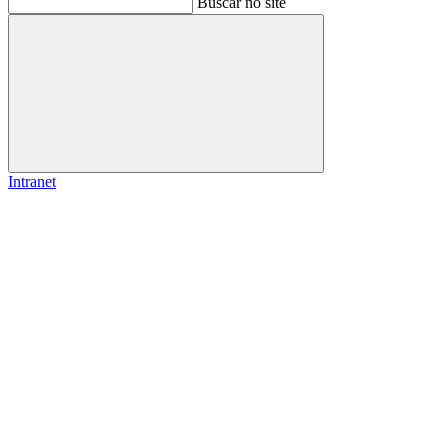
Buscar no site
Buscar
Intranet
Link para o Facebook
Link para o Instagram